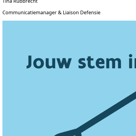
Tina Rubbrecht
Communicatiemanager & Liaison Defensie