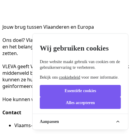
Jouw brug tussen Vlaanderen en Europa
Ons doel? Vlaanderen meer zichtbaar maken in Europa
en het belang van Europa voor Vlaanderen in de verf
Wij gebruiken cookies
zetten.
Deze website maakt gebruik van cookies om de
VLEVA geeft Vlaamse overheden en het maatschappelijk
gebruikerservaring te verbeteren.
middenveld betere toegang tot het Europese beleid. Zo
Bekijk ons
cookiebeleid
voor meer informatie.
kunnen ze hun Europese belangen tijdig en
geïnformeerd behartigen.
Essentiële cookies
Hoe kunnen we je helpen?
Alles accepteren
Contact
Aanpassen
Vlaams-Europees Verbindingsagentschap