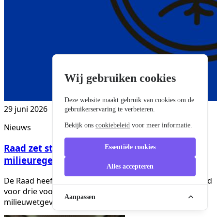
Wij gebruiken cookies
Deze website maakt gebruik van cookies om de
29 juni 2026
gebruikerservaring te verbeteren.
Bekijk ons
cookiebeleid
voor meer informatie.
Nieuws
Raad zet stap naar eenvoudigere Europese
Essentiële cookies
milieuregels
Alles accepteren
De Raad heeft zijn onderhandelingsmandaat vastgesteld
voor drie voorstellen uit omnibus 8 over
Aanpassen
milieuwetgeving.