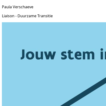
Paula Verschaeve
Liaison - Duurzame Transitie