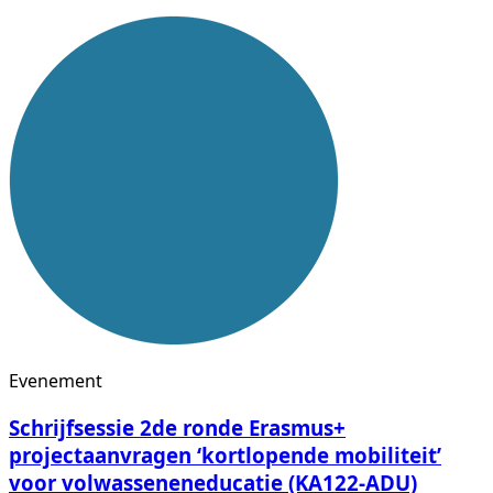
Evenement
Schrijfsessie 2de ronde Erasmus+
projectaanvragen ‘kortlopende mobiliteit’
voor volwasseneneducatie (KA122-ADU)