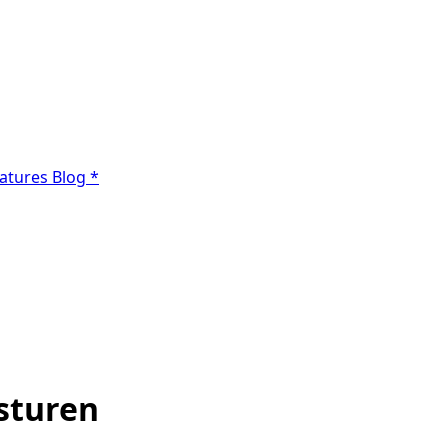
atures
Blog
*
esturen