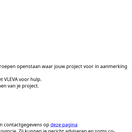
proepen openstaan waar jouw project voor in aanmerking
t VLEVA voor hulp.
en van je project.
hun contactgegevens op
deze pagina
incie. Zij kunnen je gericht adviseren en soms co-