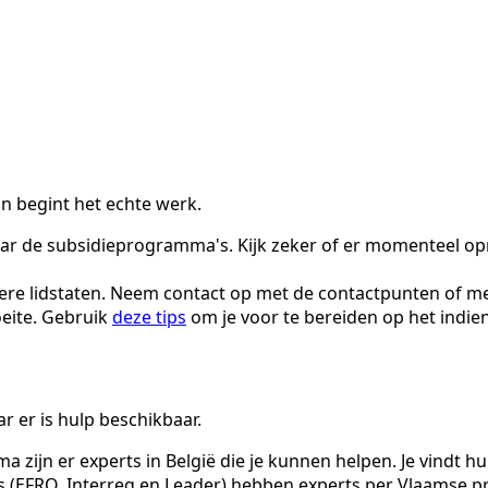
 begint het echte werk.
aar de subsidieprogramma's. Kijk zeker of er momenteel o
ere lidstaten. Neem contact op met de contactpunten of me
oeite. Gebruik
deze tips
om je voor te bereiden op het indien
 er is hulp beschikbaar.
 zijn er experts in België die je kunnen helpen. Je vindt 
EFRO, Interreg en Leader) hebben experts per Vlaamse prov