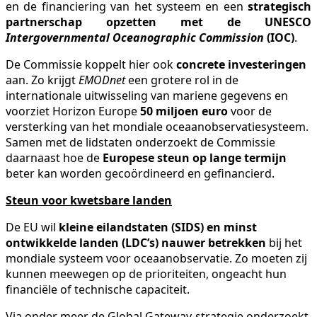
en de financiering van het systeem en een
strategisch
partnerschap opzetten met de UNESCO
Intergovernmental Oceanographic Commission
(IOC)
.
De Commissie koppelt hier ook
concrete investeringen
aan. Zo krijgt
EMODnet
een grotere rol in de
internationale uitwisseling van mariene gegevens en
voorziet Horizon Europe
50 miljoen euro
voor de
versterking van het mondiale oceaanobservatiesysteem.
Samen met de lidstaten onderzoekt de Commissie
daarnaast hoe de
Europese steun op lange termijn
beter kan worden gecoördineerd en gefinancierd.
Steun voor kwetsbare landen
De EU wil
kleine eilandstaten (SIDS) en minst
ontwikkelde landen (LDC’s) nauwer betrekken
bij het
mondiale systeem voor oceaanobservatie. Zo moeten zij
kunnen meewegen op de prioriteiten, ongeacht hun
financiële of technische capaciteit.
Via onder meer de Global Gateway-strategie onderzoekt