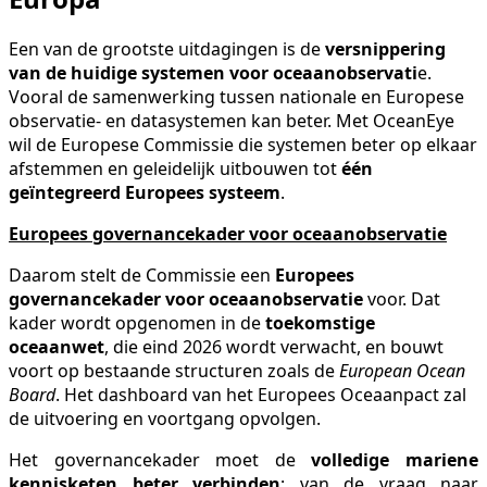
Een van de grootste uitdagingen is de
versnippering
van de huidige systemen voor oceaanobservati
e.
Vooral de samenwerking tussen nationale en Europese
observatie- en datasystemen kan beter. Met OceanEye
wil de Europese Commissie die systemen beter op elkaar
afstemmen en geleidelijk uitbouwen tot
één
geïntegreerd Europees systeem
.
Europees governancekader voor oceaanobservatie
Daarom stelt de Commissie een
Europees
governancekader voor oceaanobservatie
voor. Dat
kader wordt opgenomen in de
toekomstige
oceaanwet
, die eind 2026 wordt verwacht, en bouwt
voort op bestaande structuren zoals de
European Ocean
Board
. Het dashboard van het Europees Oceaanpact zal
de uitvoering en voortgang opvolgen.
Het governancekader moet de
volledige mariene
kennisketen beter verbinden
: van de vraag naar