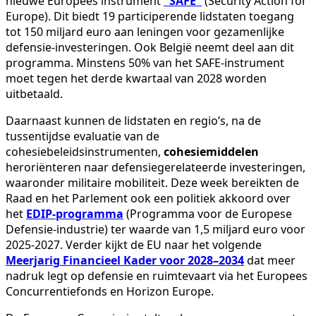
nieuwe Europees instrument
"SAFE"
(Security Action for
Europe). Dit biedt 19 participerende lidstaten toegang
tot 150 miljard euro aan leningen voor gezamenlijke
defensie-investeringen. Ook België neemt deel aan dit
programma. Minstens 50% van het SAFE-instrument
moet tegen het derde kwartaal van 2028 worden
uitbetaald.
Daarnaast kunnen de lidstaten en regio’s, na de
tussentijdse evaluatie van de
cohesiebeleidsinstrumenten,
cohesiemiddelen
heroriënteren naar defensiegerelateerde investeringen,
waaronder militaire mobiliteit. Deze week bereikten de
Raad en het Parlement ook een politiek akkoord over
het
EDIP-programma
(Programma voor de Europese
Defensie-industrie) ter waarde van 1,5 miljard euro voor
2025-2027. Verder kijkt de EU naar het volgende
Meerjarig Financieel Kader voor 2028–2034
dat meer
nadruk legt op defensie en ruimtevaart via het Europees
Concurrentiefonds en Horizon Europe.