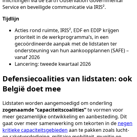
inlichtingen via de Earth Observation Governmental
Service en beveiligde communicatie via IRIS².
Tijdlijn
Acties rond ruimte, IRIS², EDF en EDIP krijgen
prioriteit in de werkprogramma’s, in een
gecoördineerde aanpak met de lidstaten ter
ondersteuning van hun aankoopplannen (SAFE) –
vanaf 2026
Lancering: tweede kwartaal 2026
Defensiecoalities van lidstaten: ook
België doet mee
Lidstaten worden aangemoedigd om onderling
zogenaamde “capaciteitscoalities”
te vormen voor
meer gezamenlijke ontwikkeling en aanbesteding. Dit
gaat over meer samenwerking om tekorten in de
negen
kritieke capaciteitsgebieden
aan te pakken zoals lucht-
en raketverdediging, militaire mobiliteit, munitie en