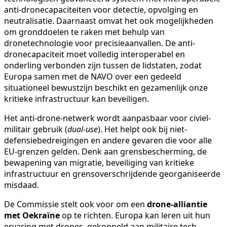
anti-dronecapaciteiten voor detectie, opvolging en
neutralisatie. Daarnaast omvat het ook mogelijkheden
om gronddoelen te raken met behulp van
dronetechnologie voor precisieaanvallen. De anti-
dronecapaciteit moet volledig interoperabel en
onderling verbonden zijn tussen de lidstaten, zodat
Europa samen met de NAVO over een gedeeld
situationeel bewustzijn beschikt en gezamenlijk onze
kritieke infrastructuur kan beveiligen.
Het anti-drone-netwerk wordt aanpasbaar voor civiel-
militair gebruik (
dual-use
). Het helpt ook bij niet-
defensiebedreigingen en andere gevaren die voor alle
EU-grenzen gelden. Denk aan grensbescherming, de
bewapening van migratie, beveiliging van kritieke
infrastructuur en grensoverschrijdende georganiseerde
misdaad.
De Commissie stelt ook voor om een
drone-alliantie
met Oekraïne
op te richten. Europa kan leren uit hun
ervaring met drones, gekoppeld aan militaire tech-