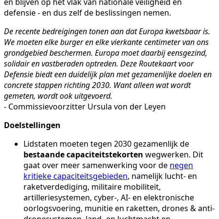
en blijven op het vlak van nationale veiligheid en
defensie - en dus zelf de beslissingen nemen.
De recente bedreigingen tonen aan dat Europa kwetsbaar is.
We moeten elke burger en elke vierkante centimeter van ons
grondgebied beschermen. Europa moet daarbij eensgezind,
solidair en vastberaden optreden. Deze Routekaart voor
Defensie biedt een duidelijk plan met gezamenlijke doelen en
concrete stappen richting 2030. Want alleen wat wordt
gemeten, wordt ook uitgevoerd.
- Commissievoorzitter Ursula von der Leyen
Doelstellingen
Lidstaten moeten tegen 2030 gezamenlijk de
bestaande capaciteits­tekorten
wegwerken. Dit
gaat over meer samenwerking voor de
negen
kritieke capaciteitsgebieden
, namelijk lucht- en
raketverdediging, militaire mobiliteit,
artilleriesystemen, cyber-, AI- en elektronische
oorlogsvoering, munitie en raketten, drones & anti-
dronesystemen, land- en luchtmacht en