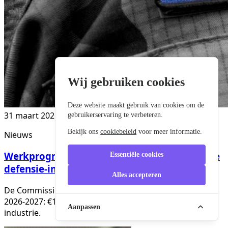
Wij gebruiken cookies
Deze website maakt gebruik van cookies om de
31 maart 2026
gebruikerservaring te verbeteren.
Bekijk ons
cookiebeleid
voor meer informatie.
Nieuws
Werkprogramma 2026-2027 voor de Europese
Essentiële cookies
defensie-industrie (EDIP)
Alles accepteren
De Commissie lanceert het EDIP-werkprogramma voor
2026-2027: €1,5 miljard voor een sterkere defensie-
Aanpassen
industrie.