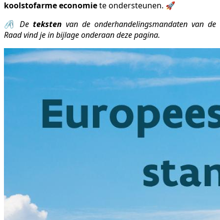
koolstofarme economie
te ondersteunen. 🚀
🖇️ De
teksten
van de onderhandelingsmandaten van de
Raad vind je in bijlage onderaan deze pagina.