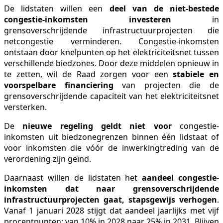
De lidstaten willen een
deel van de niet-bestede
congestie-inkomsten investeren
in
grensoverschrijdende infrastructuurprojecten die
netcongestie verminderen. Congestie-inkomsten
ontstaan door knelpunten op het elektriciteitsnet tussen
verschillende biedzones. Door deze middelen opnieuw in
te zetten, wil de Raad zorgen voor een
stabiele en
voorspelbare financiering
van projecten die de
grensoverschrijdende capaciteit van het elektriciteitsnet
versterken.
De
nieuwe regeling geldt niet voor
congestie-
inkomsten uit biedzonegrenzen binnen één lidstaat of
voor inkomsten die vóór de inwerkingtreding van de
verordening zijn geïnd.
Daarnaast willen de lidstaten het
aandeel congestie-
inkomsten dat naar grensoverschrijdende
infrastructuurprojecten gaat, stapsgewijs verhogen
.
Vanaf 1 januari 2028 stijgt dat aandeel jaarlijks met vijf
procentpunten: van 10% in 2028 naar 25% in 2031. Blijven