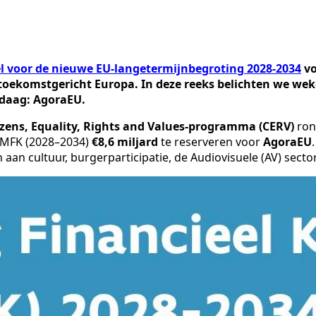
l voor de nieuwe EU-langetermijnbegroting 2028-2034
vo
toekomstgericht Europa. In deze reeks belichten we weke
ndaag: AgoraEU.
izens, Equality, Rights and Values-programma (CERV)
rond
 MFK (2028–2034)
€8,6 miljard
te reserveren voor
AgoraEU
.
an cultuur, burgerparticipatie, de Audiovisuele (AV) sect