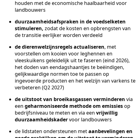
houden met de economische haalbaarheid voor
landbouwers
duurzaamheidsafspraken in de voedselketen
stimuleren,
zodat de kosten en opbrengsten van
de transitie eerlijker worden verdeeld
de dierenwelzijnsregels actualiseren
, met
voorstellen om kooien voor leghennen en
vleeskuikens geleidelijk uit te faseren (eind 2026),
het doden van eendagshaantjes te beëindigen,
gelijkwaardige normen toe te passen op
ingevoerde producten en het welzijn van varkens te
verbeteren (Q2 2027)
de uitstoot van broeikasgassen verminderen
via
een
geharmoniseerde methode om emissies
op
bedrijfsniveau te meten en via een
vrijwillig
duurzaamheidskader
voor landbouwers
de lidstaten ondersteunen met
aanbevelingen en
goede praktijken om de uitstoot te verminderen
,