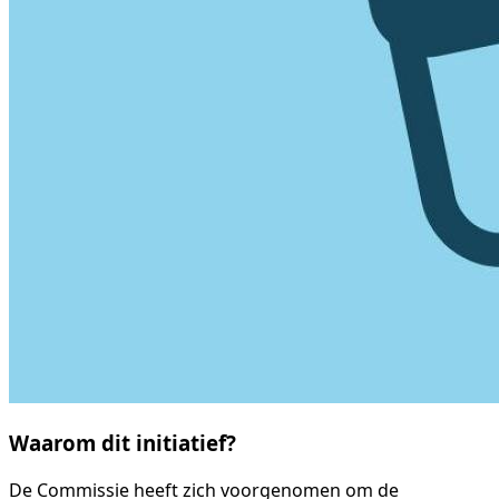
Waarom dit initiatief?
De Commissie heeft zich voorgenomen om de