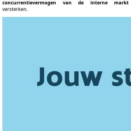
concurrentievermogen van de interne markt
versterken.