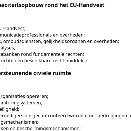
aciteitsopbouw rond het EU-Handvest
EU-Handvest;
mmunicatieprofessionals en overheden;
, ombudsdiensten, gelijkheidsorganen en overheden;
alyses;
atabanken rond fundamentele rechten;
echten en beschikbare rechtsmiddelen.
rsteunende civiele ruimte
rganisaties opereren;
onitoringsystemen;
iligheid;
rdedigers die geconfronteerd worden met bedreigingen of
ningsmechanismen;
erken en beschermingsmechanismen;