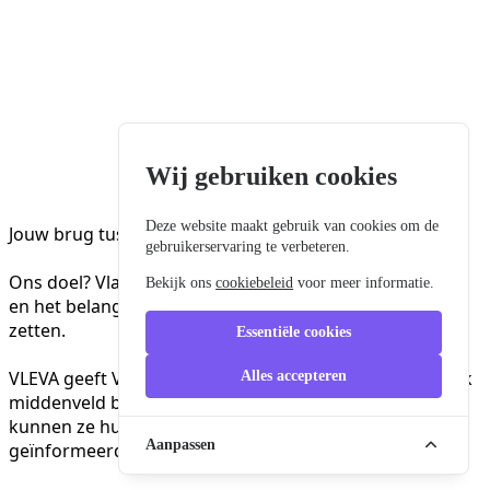
Wij gebruiken cookies
Deze website maakt gebruik van cookies om de
Jouw brug tussen Vlaanderen en Europa
gebruikerservaring te verbeteren.
Ons doel? Vlaanderen meer zichtbaar maken in Europa
Bekijk ons
cookiebeleid
voor meer informatie.
en het belang van Europa voor Vlaanderen in de verf
zetten.
Essentiële cookies
VLEVA geeft Vlaamse overheden en het maatschappelijk
Alles accepteren
middenveld betere toegang tot het Europese beleid. Zo
kunnen ze hun Europese belangen tijdig en
Aanpassen
geïnformeerd behartigen.