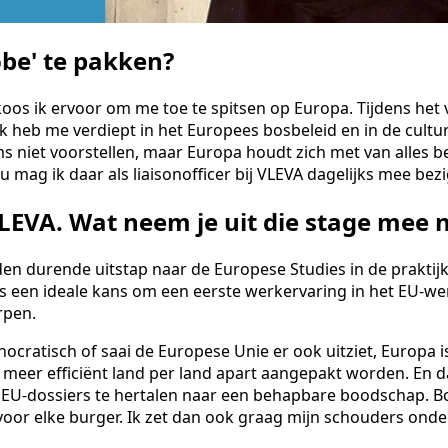
be' te pakken?
oos ik ervoor om me toe te spitsen op Europa. Tijdens he
 heb me verdiept in het Europees bosbeleid en in de cultur
oms niet voorstellen, maar Europa houdt zich met van alles 
ag ik daar als liaisonofficer bij VLEVA dagelijks mee bezig
VLEVA. Wat neem je uit die stage mee na
den durende uitstap naar de Europese Studies in de praktij
was een ideale kans om een eerste werkervaring in het EU-w
rpen.
ocratisch of saai de Europese Unie er ook uitziet, Europa i
eer efficiënt land per land apart aangepakt worden. En dat
jke EU-dossiers te hertalen naar een behapbare boodschap. 
oor elke burger. Ik zet dan ook graag mijn schouders onde