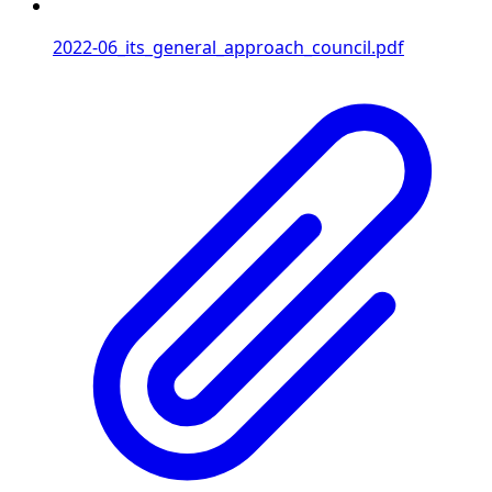
2022-06_its_general_approach_council.pdf