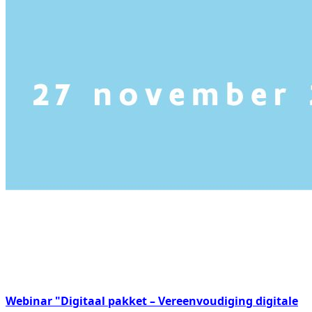
Webinar "Digitaal pakket – Vereenvoudiging digitale