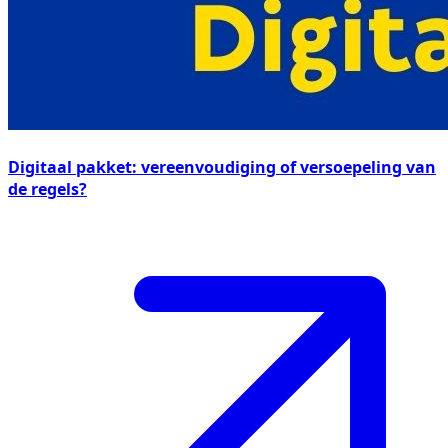
Digitaal pakket: vereenvoudiging of versoepeling van
de regels?