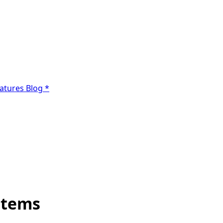
atures
Blog
*
stems