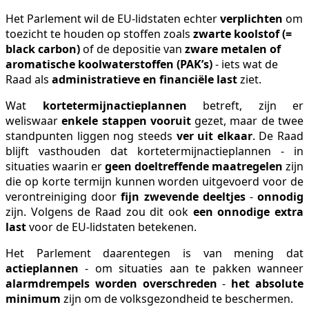
Het Parlement wil de EU-lidstaten echter
verplichten
om
toezicht te houden op stoffen zoals
zwarte koolstof (=
black carbon)
of de depositie van
zware metalen of
aromatische koolwaterstoffen (PAK’s)
- iets wat de
Raad als
administratieve en financiële last
ziet.
Wat
kortetermijnactieplannen
betreft, zijn er
weliswaar
enkele stappen vooruit
gezet, maar de twee
standpunten liggen nog steeds
ver
uit elkaar
. De Raad
blijft vasthouden dat kortetermijnactieplannen - in
situaties waarin er
geen doeltreffende maatregelen
zijn
die op korte termijn kunnen worden uitgevoerd voor de
verontreiniging door
fijn zwevende deeltjes
-
onnodig
zijn. Volgens de Raad zou dit ook
een onnodige extra
last
voor de EU-lidstaten betekenen.
Het Parlement daarentegen is van mening dat
actieplannen
- om situaties aan te pakken wanneer
alarmdrempels worden overschreden
-
het absolute
minimum
zijn om de volksgezondheid te beschermen.