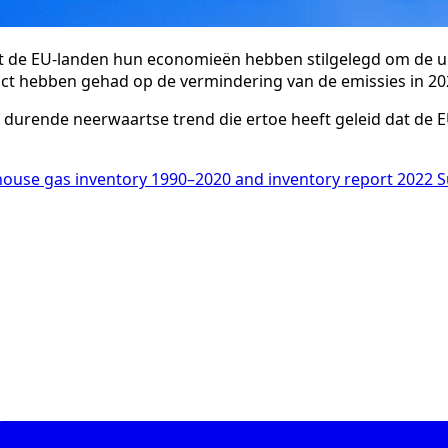
dat de EU-landen hun economieën hebben stilgelegd om de u
ct hebben gehad op de vermindering van de emissies in 20
 durende neerwaartse trend die ertoe heeft geleid dat de 
use gas inventory 1990–2020 and inventory report 2022 S