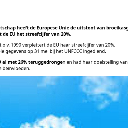
gentschap heeft de Europese Unie de uitstoot van broeik
 de EU het streefcijfer van 20%
.
o.v. 1990 verplettert de EU haar streefcijfer van 20%.
ële gegevens op 31 mei bij het UNFCCC ingediend.
19 al met 26% teruggedronge
n en had haar doelstelling va
 beïnvloeden.