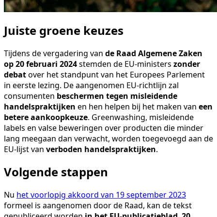
Juiste groene keuzes
Tijdens de vergadering van
de Raad Algemene Zaken
op 20 februari 2024
stemden de EU-ministers
zonder
debat
over het standpunt van het Europees Parlement
in eerste lezing. De aangenomen EU-richtlijn zal
consumenten
beschermen tegen misleidende
handelspraktijken
en hen helpen bij het maken van
een
betere aankoopkeuze
. Greenwashing, misleidende
labels en valse beweringen over producten die minder
lang meegaan dan verwacht, worden toegevoegd aan de
EU-lijst van
verboden handelspraktijken
.
Volgende stappen
Nu
het voorlopig akkoord van 19 september 2023
formeel is aangenomen door de Raad, kan de tekst
gepubliceerd worden
in het EU-publicatieblad
.
20