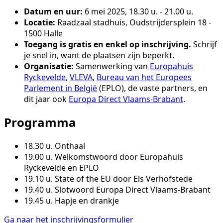
Datum en uur:
6 mei 2025, 18.30 u. - 21.00 u.
Locatie:
Raadzaal stadhuis, Oudstrijdersplein 18 -
1500 Halle
Toegang is gratis en enkel op inschrijving.
Schrijf
je snel in, want de plaatsen zijn beperkt.
Organisatie:
Samenwerking van
Europahuis
Ryckevelde
,
VLEVA
,
Bureau van het Europees
Parlement in België
(EPLO), de vaste partners, en
dit jaar ook
Europa Direct Vlaams-Brabant
.
Programma
18.30 u. Onthaal
19.00 u. Welkomstwoord door Europahuis
Ryckevelde en EPLO
19.10 u. State of the EU door Els Verhofstede
19.40 u. Slotwoord Europa Direct Vlaams-Brabant
19.45 u. Hapje en drankje
Ga naar het inschrijvingsformulier