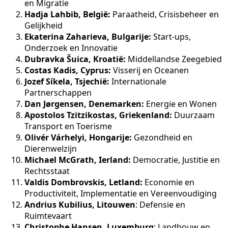
en Migratie
Hadja Lahbib, België:
Paraatheid, Crisisbeheer en
Gelijkheid
Ekaterina Zaharieva, Bulgarije:
Start-ups,
Onderzoek en Innovatie
Dubravka Šuica, Kroatië:
Middellandse Zeegebied
Costas Kadis, Cyprus:
Visserij en Oceanen
Jozef Síkela, Tsjechië:
Internationale
Partnerschappen
Dan Jørgensen, Denemarken:
Energie en Wonen
Apostolos Tzitzikostas, Griekenland:
Duurzaam
Transport en Toerisme
Olivér Várhelyi, Hongarije:
Gezondheid en
Dierenwelzijn
Michael McGrath, Ierland:
Democratie, Justitie en
Rechtsstaat
Valdis Dombrovskis, Letland:
Economie en
Productiviteit, Implementatie en Vereenvoudiging
Andrius Kubilius, Litouwen
: Defensie en
Ruimtevaart
Christophe Hansen, Luxemburg
: Landbouw en